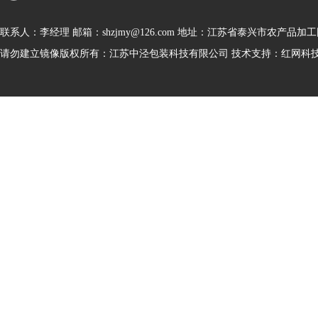
联系人：李经理 邮箱：shzjmy@126.com 地址：江苏省泰兴市农产品加
请勿建立镜像版权所有：江苏中泾包装科技有限公司 技术支持：红网科技