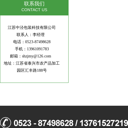
联系我们
CONTACT US
江苏中泾包装科技有限公司
联系人：李经理
电话：0523-87498628
手机：13961091783
邮箱：shzjmy@126.com
地址：江苏省泰兴市农产品加工
园区汇丰路188号