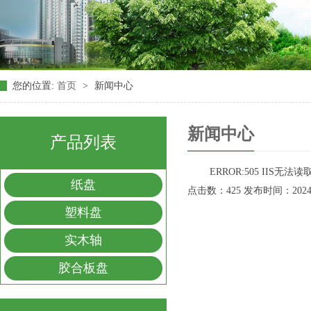
您的位置:
首页
>
新闻中心
新闻中心
产品列表
ERROR:505 IIS无
纸盘
点击数：425 发布时间：2024-08
塑料盘
实木轴
胶合板盘